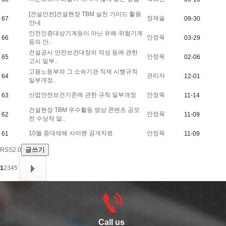
[건설안전]건설현장 TBM 실천 가이드 활용
정재술
67
09-30
안내
안전인증대상기계등이 아닌 유해·위험기계
안정욱
66
03-29
등의 안..
건설공사 안전보건대장의 작성 등에 관한
안정욱
65
02-06
고시 일부..
고용노동부와 그 소속기관 직제 시행규칙
관리자
64
12-01
일부개정..
산업안전보건기준에 관한 규칙 일부개정
안정욱
63
11-14
건설현장 TBM 우수활동 영상 콘텐츠 공모
안정욱
62
11-09
전 수상작 알..
10월 중대재해 사이렌 공개자료
안정욱
61
11-09
글쓰기
RSS2.0
1
2
3
4
5
Call us