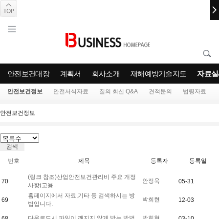
안전보건대장
계획서
회사소개
재해예방기술지도
자료실
안전보건정보
안전서식자료
질의 회신 Q&A
견적문의
법령자료
안전보건정보
번호
제목
등록자
등록일
(링크 참조)산업안전보건관리비 주요 개정
안정욱
70
05-31
사항(고용..
홈페이지에서 자료,기타 등 검색하시는 방
박희현
69
12-03
법입니다.
다운로드시 파일이 깨지지 않게 받는 방법
박희현
68
03-10